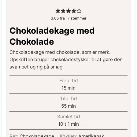
3.65
fra
17
stemmer
Chokoladekage med
Chokolade
Chokoladekage med chokolade, som er mørk.
Opskriften bruger chokoladestykker til at gøre den
svampet og rig på smag.
Forb. tid
15
min
Tilb. tid
55
min
Samlet tid
10
t
1
min
Ret:
Chokoladekage
Køkken:
Amerikansk