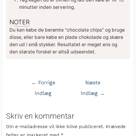
minutter inden servering.
NOTER
Du kan købe de berømte “chocolate chips” og bruge
disse, eller bare købe en plade chokolade og skære
den ud i små stykker. Resultatet er meget ens og
den største forskel er altså udseendet.
Indlægsnavigation
←
Forrige
Næste
Indlæg
Indlæg
→
Skriv en kommentar
Din e-mailadresse vil ikke blive publiceret.
Krævede
felter er markeret med
*