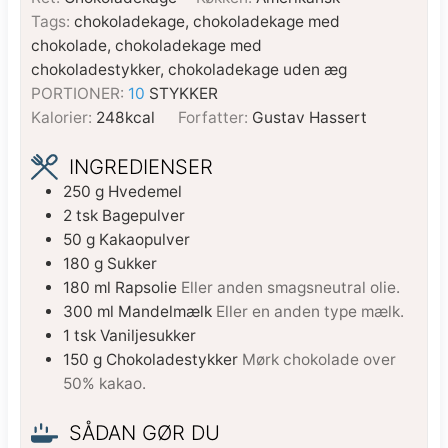
Tags:
chokoladekage, chokoladekage med
chokolade, chokoladekage med
chokoladestykker, chokoladekage uden æg
PORTIONER:
10
STYKKER
Kalorier:
248
kcal
Forfatter:
Gustav Hassert
INGREDIENSER
250
g
Hvedemel
2
tsk
Bagepulver
50
g
Kakaopulver
180
g
Sukker
180
ml
Rapsolie
Eller anden smagsneutral olie.
300
ml
Mandelmælk
Eller en anden type mælk.
1
tsk
Vaniljesukker
150
g
Chokoladestykker
Mørk chokolade over
50% kakao.
SÅDAN GØR DU