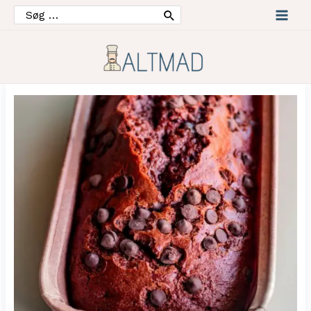
Søg
efter:
Mai
Men