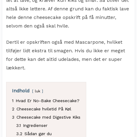
let at lave, og kræver kun kiks og smør. Så bliver det
altså ikke lettere. Af denne grund kan du faktisk lave
hele denne cheesecake opskrift på få minutter,
selvom den også skal hvile.
Dertil er opskriften også med Mascarpone, hvilket
tilføjer lidt ekstra til smagen. Hvis du ikke er meget
for dette kan det altid udelades, men det er super
lækkert.
Indhold
luk
1
Hvad Er No-Bake Cheesecake?
2
Cheesecake hviletid På Køl
3
Cheesecake med Digestive Kiks
3.1
Ingredienser
3.2
Sådan gør du