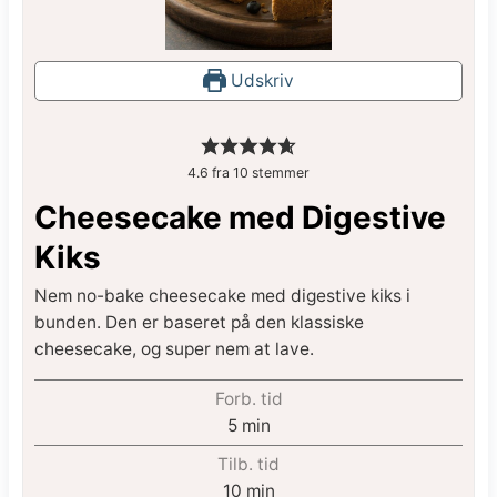
Udskriv
4.6
fra
10
stemmer
Cheesecake med Digestive
Kiks
Nem no-bake cheesecake med digestive kiks i
bunden. Den er baseret på den klassiske
cheesecake, og super nem at lave.
Forb. tid
5
min
Tilb. tid
10
min