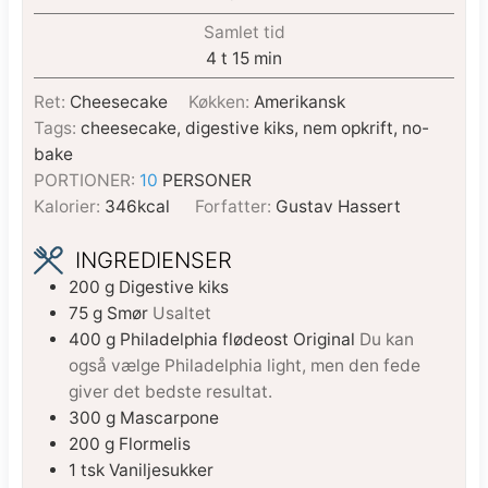
Samlet tid
4
t
15
min
Ret:
Cheesecake
Køkken:
Amerikansk
Tags:
cheesecake, digestive kiks, nem opkrift, no-
bake
PORTIONER:
10
PERSONER
Kalorier:
346
kcal
Forfatter:
Gustav Hassert
INGREDIENSER
200
g
Digestive kiks
75
g
Smør
Usaltet
400
g
Philadelphia flødeost Original
Du kan
også vælge Philadelphia light, men den fede
giver det bedste resultat.
300
g
Mascarpone
200
g
Flormelis
1
tsk
Vaniljesukker