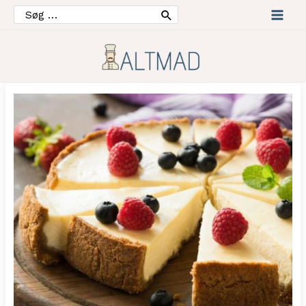
Søg
efter:
Mai
Men