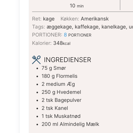
10
min
Ret:
kage
Køkken:
Amerikansk
Tags:
æggekage, kaffekage, kanelkage, 
PORTIONER:
8
PORTIONER
Kalorier:
348
kcal
INGREDIENSER
75
g
Smør
180
g
Flormelis
2
medium
Æg
250
g
Hvedemel
2
tsk
Bagepulver
2
tsk
Kanel
1
tsk
Muskatnød
200
ml
Almindelig Mælk