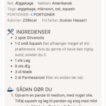
Ret:
Æggekage
Køkken:
Amerikansk
Tags:
æggekage, mikroovn, ost, squash
PORTIONER:
4
PORTIONER
Kalorier:
239
kcal
Forfatter:
Gustav Hassert
INGREDIENSER
2
spsk
Olivenolie
1-2
små
Squash
Det afhænger meget af din
præference. Hvis du gerne vil have den rigtig
sund, smider du 2.
1
stk
Løg
8
stk
Æg
3
dl
Mælk
2
dl
Parmesanost
Eller en anden tør ost.
SÅDAN GØR DU
Opvarm en pande til medium, med noget olie.
Tilføj squash og løg til panden og steg med mild