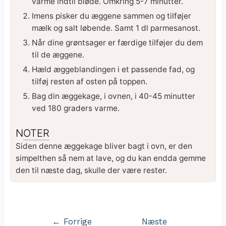
varme indtil bløde. Omkring 5-7 minutter.
Imens pisker du æggene sammen og tilføjer
mælk og salt løbende. Samt 1 dl parmesanost.
Når dine grøntsager er færdige tilføjer du dem
til de æggene.
Hæld æggeblandingen i et passende fad, og
tilføj resten af osten på toppen.
Bag din æggekage, i ovnen, i 40-45 minutter
ved 180 graders varme.
NOTER
Siden denne æggekage bliver bagt i ovn, er den
simpelthen så nem at lave, og du kan endda gemme
den til næste dag, skulle der være rester.
Indlægsnavigation
←
Forrige
Næste