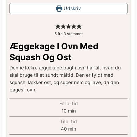
Udskriv
5
fra
3
stemmer
Æggekage I Ovn Med
Squash Og Ost
Denne lækre æggekage bagt i ovn har alt hvad du
skal bruge til et sundt måltid. Den er fyldt med
squash, lækker ost, og super nem og lave, da den
bages i ovn.
Forb. tid
10
min
Tilb. tid
40
min