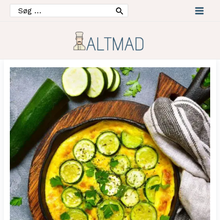
Søg
efter:
Mai
Men