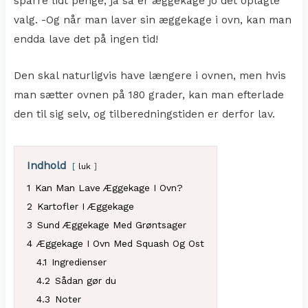
sparre lidt penge, ja så er æggekage jo det oplagte
valg. -Og når man laver sin æggekage i ovn, kan man
endda lave det på ingen tid!
Den skal naturligvis have længere i ovnen, men hvis
man sætter ovnen på 180 grader, kan man efterlade
den til sig selv, og tilberedningstiden er derfor lav.
Indhold
luk
1
Kan Man Lave Æggekage I Ovn?
2
Kartofler I Æggekage
3
Sund Æggekage Med Grøntsager
4
Æggekage I Ovn Med Squash Og Ost
4.1
Ingredienser
4.2
Sådan gør du
4.3
Noter