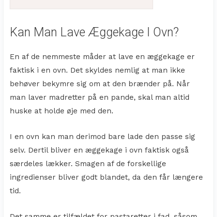
Kan Man Lave Æggekage I Ovn?
En af de nemmeste måder at lave en æggekage er
faktisk i en ovn. Det skyldes nemlig at man ikke
behøver bekymre sig om at den brænder på. Når
man laver madretter på en pande, skal man altid
huske at holde øje med den.
I en ovn kan man derimod bare lade den passe sig
selv. Dertil bliver en æggekage i ovn faktisk også
særdeles lækker. Smagen af de forskellige
ingredienser bliver godt blandet, da den får længere
tid.
Det samme er tilfældet for pastaretter i fad, såsom