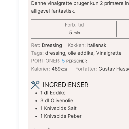
Denne vinaigrette bruger kun 2 primære i
alligevel fantastisk.
Forb. tid
5
min
Ret:
Dressing
Køkken:
Italiensk
Tags:
dressing, olie eddike, Vinaigrette
PORTIONER:
5
PERSONER
Kalorier:
489
Forfatter:
Gustav Hass
kcal
INGREDIENSER
1
dl
Eddike
3
dl
Olivenolie
1
Knivspids
Salt
1
Knivspids
Peber