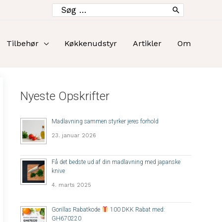
Søg
efter:
Tilbehør
Køkkenudstyr
Artikler
Om
Nyeste Opskrifter
Madlavning sammen styrker jeres forhold
23. januar 2026
Få det bedste ud af din madlavning med japanske
knive
4. marts 2025
Gorillas Rabatkode
100 DKK Rabat med:
GH670220