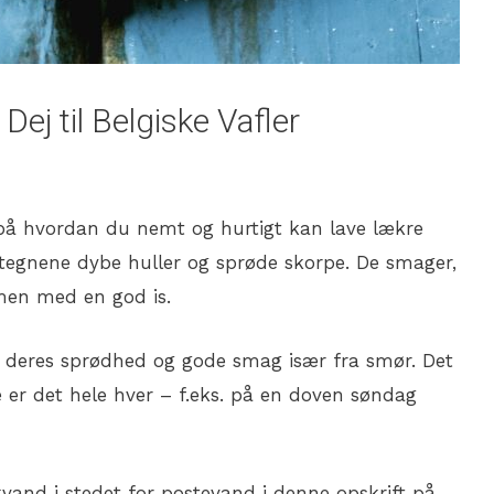
Dej til Belgiske Vafler
på hvordan du nemt og hurtigt kan lave lækre
tegnene dybe huller og sprøde skorpe. De smager,
mmen med en god is.
 deres sprødhed og gode smag især fra smør. Det
e er det hele hver – f.eks. på en doven søndag
vand i stedet for postevand i denne opskrift på