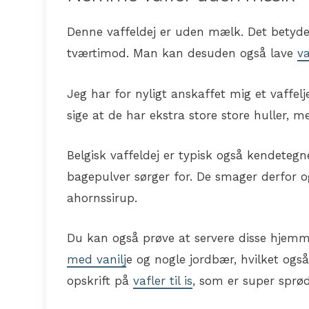
Denne vaffeldej er uden mælk. Det betyder
tværtimod. Man kan desuden også lave
v
Jeg har for nyligt anskaffet mig et vaffeljer
sige at de har ekstra store store huller, m
Belgisk vaffeldej er typisk også kendeteg
bagepulver sørger for. De smager derfor og
ahornssirup.
Du kan også prøve at servere disse hjem
med vanilj
e og nogle jordbær, hvilket også
opskrift på
vafler til is
, som er super sprø