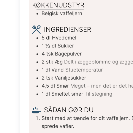
KØKKENUDSTYR
Belgisk vaffeljern
INGREDIENSER
5
dl
Hvedemel
1 ½
dl
Sukker
4
tsk
Bagepulver
2
stk
Æg
Delt i æggeblomme og ægge
1
dl
Vand
Stuetemperatur
2
tsk
Vaniljesukker
4,5
dl
Smør
Meget – men det er det h
1
dl
Smeltet smør
Til stegning
SÅDAN GØR DU
Start med at tænde for dit vaffeljern.
sprøde vafler.