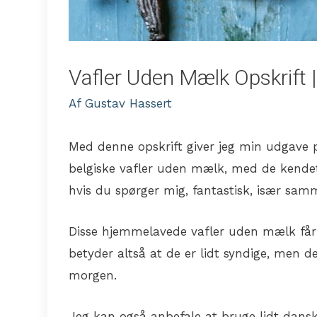
Vafler Uden Mælk Opskrift | 
Af
Gustav Hassert
Med denne opskrift giver jeg min udgave 
belgiske vafler uden mælk, med de kende
hvis du spørger mig, fantastisk, især sa
Disse hjemmelavede vafler uden mælk får
betyder altså at de er lidt syndige, men d
morgen.
Jeg kan også anbefale at bruge lidt dansk