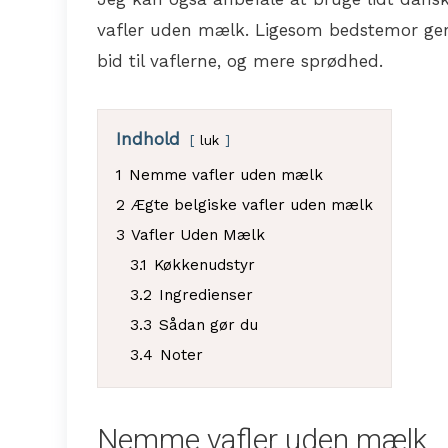
vafler uden mælk. Ligesom bedstemor gerne
bid til vaflerne, og mere sprødhed.
Indhold
luk
1
Nemme vafler uden mælk
2
Ægte belgiske vafler uden mælk
3
Vafler Uden Mælk
3.1
Køkkenudstyr
3.2
Ingredienser
3.3
Sådan gør du
3.4
Noter
Nemme vafler uden mælk