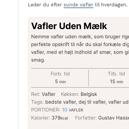
Leder du efter
sunde vafler
til hverdagen,
Vafler Uden Mælk
Nemme vafler uden mælk, som bruger rige
perfekte opskrift til når du skal forkæle di
vafler, med et højt indhold af smør, som g
smag.
Forb. tid
Tilb. tid
5
15
min
min
Ret:
Vafler
Køkken:
Belgisk
Tags:
bedste vafler, dej til vafler, vafler 
PORTIONER:
10
VAFLER
Kalorier:
378
Forfatter:
Gustav Hass
kcal