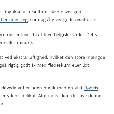
 dog ikke at resultatet ikke bliver godt –
afler uden æg
, som også giver gode resultater.
n der er lavet til at lave belgiske vafler. Det vil
ere eller mindre.
net ved ekstra luftighed, hvilket den store mængde
så rigtig godt fx med flødeskum eller lidt
melavede vafler uden mælk med en klat
flødeis
 er yderst delikat. Alternativt kan du lave denne
de.