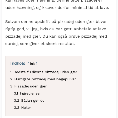
kan laves uden hævning. Denne lette pizzadej er
uden hævning, og kræver derfor minimal tid at lave.
Selvom denne opskrift på pizzadej uden gær bliver
rigtig god, vil jeg, hvis du har gær, anbefale at lave
pizzadej med gær. Du kan også prøve pizzadej med
surdej, som giver et skønt resultat.
Indhold
luk
1
Bedste fuldkorns pizzadej uden gær
2
Hurtigste pizzadej med bagepulver
3
Pizzadej uden gær
3.1
Ingredienser
3.2
Sådan gør du
3.3
Noter