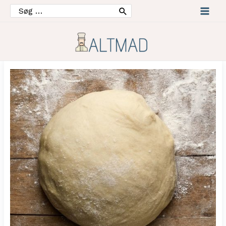
Søg
efter:
Mai
Men