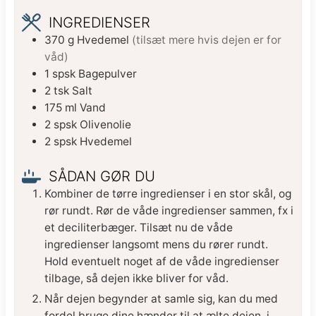
INGREDIENSER
370
g
Hvedemel
(tilsæt mere hvis dejen er for
våd)
1
spsk
Bagepulver
2
tsk
Salt
175
ml
Vand
2
spsk
Olivenolie
2
spsk
Hvedemel
SÅDAN GØR DU
Kombiner de tørre ingredienser i en stor skål, og
rør rundt. Rør de våde ingredienser sammen, fx i
et deciliterbæger. Tilsæt nu de våde
ingredienser langsomt mens du rører rundt.
Hold eventuelt noget af de våde ingredienser
tilbage, så dejen ikke bliver for våd.
Når dejen begynder at samle sig, kan du med
fordel bruge dine hænder til at ælte dejen, i