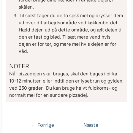
skålen.
Til sidst tager du de to spsk mel og drysser dem
ud over dit arbejdsområde ved køkkenbordet.
Hæld dejen ud på dette område, og ælt dejen til
den er fast og blød. Tilsæt mere vand hvis
dejen er for tør, og mere mel hvis dejen er for
våd.
NOTER
Når pizzadejen skal bruges, skal den bages i cirka
10-12 minutter, eller indtil den er lysebrun og gylden,
ved 250 grader. Du kan bruge halvt fuldkorns- og
normalt mel for en sundere pizzadej.
Indlægsnavigation
←
Forrige
Næste