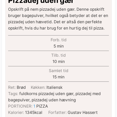
Pizzadej uden gær
Opskrift på nem pizzadej uden gær. Denne opskrift
bruger bagepulver, hvilket også betyder at det er en
pizzadej uden hævetid. Det er altså den perfekte
opskrift, hvis du har brug for en hurtig dej til pizza.
Forb. tid
5
min
Tilb. tid
10
min
Samlet tid
15
min
Ret:
Brød
Køkken:
Italiensk
Tags:
fuldkorns pizzadej uden gær, pizzadej med
bagepulver, pizzadej uden hævning
PORTIONER:
1
PIZZA
Kalorier:
1345
kcal
Forfatter:
Gustav Hassert