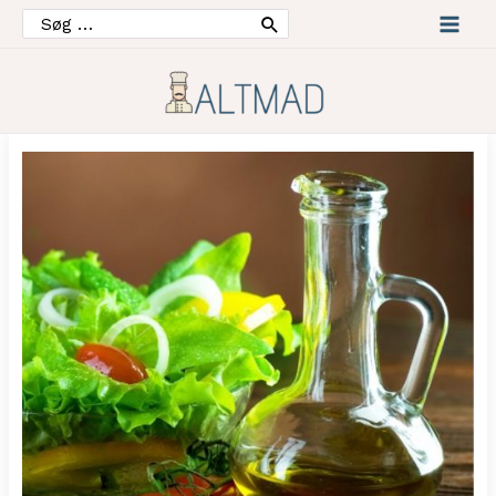
Søg
efter:
Mai
Men